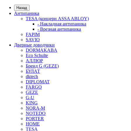
Назад
Антипаника
TESA (концерн ASSA ABLOY)
- Накладная антипаника
- Врезная антипаника
FAPIM
SAVIO
Дверные доводчики
DORMAKABA
Eco Schulte
АЛЛЮР
Бренд G (GEZE)
БУЛАТ
dktech
DIPLOMAT
FARGO
GEZE
G-U
KING
NORA-M
NOTEDO
PORTER
HOME
TESA