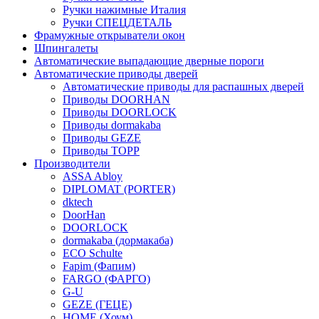
Ручки нажимные Италия
Ручки СПЕЦДЕТАЛЬ
Фрамужные открыватели окон
Шпингалеты
Автоматические выпадающие дверные пороги
Автоматические приводы дверей
Автоматические приводы для распашных дверей
Приводы DOORHAN
Приводы DOORLOCK
Приводы dormakaba
Приводы GEZE
Приводы TOPP
Производители
ASSA Abloy
DIPLOMAT (PORTER)
dktech
DoorHan
DOORLOCK
dormakaba (дормакаба)
ECO Schulte
Fapim (Фапим)
FARGO (ФАРГО)
G-U
GEZE (ГЕЦЕ)
HOME (Хоум)