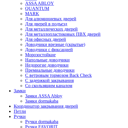
ASSA ABLOY
QUANTUM
MARK
Для алюминиевых дверей
Для дверей в подъезд
Для металлических дверей
Для металлопластиковых ПВХ дверей
Для офисных дверей
Доводчики врезные (скрытые)
Доводчики с фиксацией
Морозостойкие
Напольные доводчики
Недорогие доводчики
Премиальные доводчики
С ветровым тормозом Back Check
С задержкой закрывания
Со скользящим каналом
Замки
Замки ASSA Abloy
Замки dormakaba
Координатор закрывания дверей
Петли
Ручки
Ручки dormakaba
Ручки FAVORIT