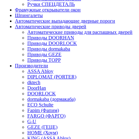
Ручки СПЕЦДЕТАЛЬ
Фрамужные открыватели окон
Шпингалеты
Автоматические выпадающие дверные пороги
Автоматические приводы дверей
Автоматические приводы для распашных дверей
Приводы DOORHAN
Приводы DOORLOCK
Приводы dormakaba
Приводы GEZE
Приводы TOPP
Производители
ASSA Abloy
DIPLOMAT (PORTER)
dktech
DoorHan
DOORLOCK
dormakaba (дормакаба)
ECO Schulte
Fapim (Фапим)
FARGO (ФАРГО)
G-U
GEZE (ГЕЦЕ)
HOME (Хоум)
KING (ASSA Abloy)