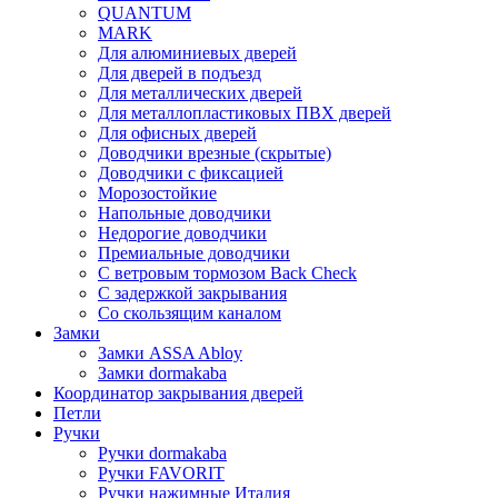
QUANTUM
MARK
Для алюминиевых дверей
Для дверей в подъезд
Для металлических дверей
Для металлопластиковых ПВХ дверей
Для офисных дверей
Доводчики врезные (скрытые)
Доводчики с фиксацией
Морозостойкие
Напольные доводчики
Недорогие доводчики
Премиальные доводчики
С ветровым тормозом Back Check
С задержкой закрывания
Со скользящим каналом
Замки
Замки ASSA Abloy
Замки dormakaba
Координатор закрывания дверей
Петли
Ручки
Ручки dormakaba
Ручки FAVORIT
Ручки нажимные Италия