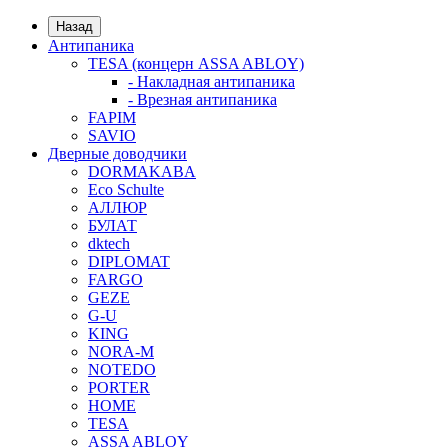
Назад
Антипаника
TESA (концерн ASSA ABLOY)
- Накладная антипаника
- Врезная антипаника
FAPIM
SAVIO
Дверные доводчики
DORMAKABA
Eco Schulte
АЛЛЮР
БУЛАТ
dktech
DIPLOMAT
FARGO
GEZE
G-U
KING
NORA-M
NOTEDO
PORTER
HOME
TESA
ASSA ABLOY