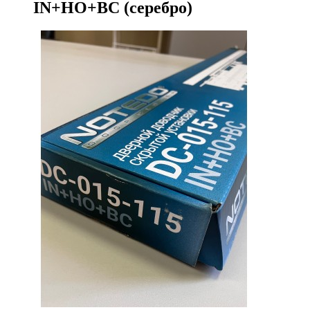
IN+HO+BC (серебро)