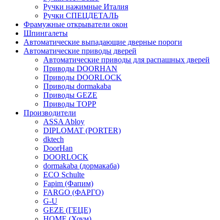
Ручки нажимные Италия
Ручки СПЕЦДЕТАЛЬ
Фрамужные открыватели окон
Шпингалеты
Автоматические выпадающие дверные пороги
Автоматические приводы дверей
Автоматические приводы для распашных дверей
Приводы DOORHAN
Приводы DOORLOCK
Приводы dormakaba
Приводы GEZE
Приводы TOPP
Производители
ASSA Abloy
DIPLOMAT (PORTER)
dktech
DoorHan
DOORLOCK
dormakaba (дормакаба)
ECO Schulte
Fapim (Фапим)
FARGO (ФАРГО)
G-U
GEZE (ГЕЦЕ)
HOME (Хоум)