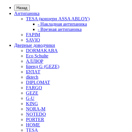
Назад
Антипаника
TESA (концерн ASSA ABLOY)
- Накладная антипаника
- Врезная антипаника
FAPIM
SAVIO
Дверные доводчики
DORMAKABA
Eco Schulte
АЛЛЮР
Бренд G (GEZE)
БУЛАТ
dktech
DIPLOMAT
FARGO
GEZE
G-U
KING
NORA-M
NOTEDO
PORTER
HOME
TESA