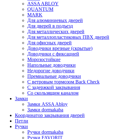
ASSA ABLOY
QUANTUM
MARK
Для алюминиевых дверей
Для дверей в подъезд
Для металлических дверей
Для металлопластиковых ПВХ дверей
Для офисных дверей
Доводчики врезные (скрытые)
Доводчики с фиксацией
Морозостойкие
Напольные доводчики
Недорогие доводчики
Премиальные доводчики
С ветровым тормозом Back Check
С задержкой закрывания
Со скользящим каналом
Замки
Замки ASSA Abloy
Замки dormakaba
Координатор закрывания дверей
Петли
Ручки
Ручки dormakaba
Ручки FAVORIT