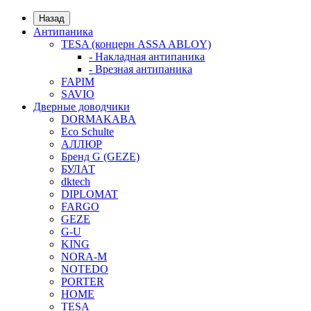
Назад
Антипаника
TESA (концерн ASSA ABLOY)
- Накладная антипаника
- Врезная антипаника
FAPIM
SAVIO
Дверные доводчики
DORMAKABA
Eco Schulte
АЛЛЮР
Бренд G (GEZE)
БУЛАТ
dktech
DIPLOMAT
FARGO
GEZE
G-U
KING
NORA-M
NOTEDO
PORTER
HOME
TESA