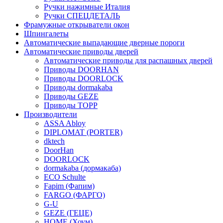
Ручки нажимные Италия
Ручки СПЕЦДЕТАЛЬ
Фрамужные открыватели окон
Шпингалеты
Автоматические выпадающие дверные пороги
Автоматические приводы дверей
Автоматические приводы для распашных дверей
Приводы DOORHAN
Приводы DOORLOCK
Приводы dormakaba
Приводы GEZE
Приводы TOPP
Производители
ASSA Abloy
DIPLOMAT (PORTER)
dktech
DoorHan
DOORLOCK
dormakaba (дормакаба)
ECO Schulte
Fapim (Фапим)
FARGO (ФАРГО)
G-U
GEZE (ГЕЦЕ)
HOME (Хоум)