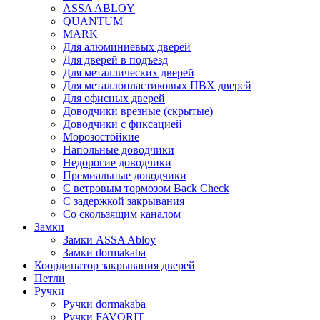
ASSA ABLOY
QUANTUM
MARK
Для алюминиевых дверей
Для дверей в подъезд
Для металлических дверей
Для металлопластиковых ПВХ дверей
Для офисных дверей
Доводчики врезные (скрытые)
Доводчики с фиксацией
Морозостойкие
Напольные доводчики
Недорогие доводчики
Премиальные доводчики
С ветровым тормозом Back Check
С задержкой закрывания
Со скользящим каналом
Замки
Замки ASSA Abloy
Замки dormakaba
Координатор закрывания дверей
Петли
Ручки
Ручки dormakaba
Ручки FAVORIT