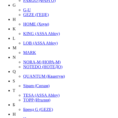
FARGO (ФАРГО)
G
G-U
GEZE (ГЕЦЕ)
H
HOME (Хоум)
K
KING (ASSA Abloy)
L
LOB (ASSA Abloy)
M
MARK
N
NORA-M (НОРА-М)
NOTEDO (НОТЕДО)
Q
QUANTUM (Квантум)
S
Sipam (Сипам)
T
TESA (ASSA Abloy)
TOPP (Италия)
Б
Бренд G (GEZE)
Н