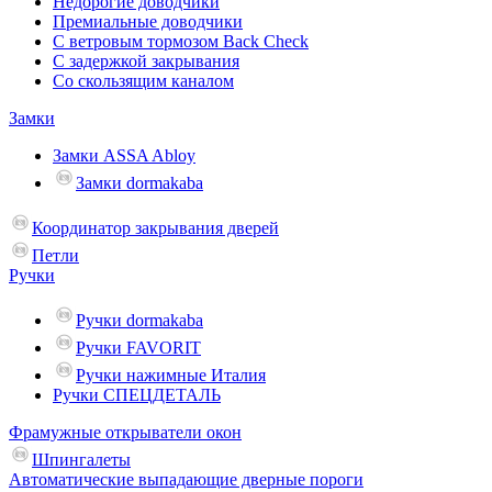
Недорогие доводчики
Премиальные доводчики
С ветровым тормозом Back Check
С задержкой закрывания
Со скользящим каналом
Замки
Замки ASSA Abloy
Замки dormakaba
Координатор закрывания дверей
Петли
Ручки
Ручки dormakaba
Ручки FAVORIT
Ручки нажимные Италия
Ручки СПЕЦДЕТАЛЬ
Фрамужные открыватели окон
Шпингалеты
Автоматические выпадающие дверные пороги