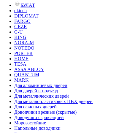
БУЛАТ
dktech
DIPLOMAT
FARGO
GEZE
G-U
KING
NORA-M
NOTEDO
PORTER
HOME
TESA
ASSA ABLOY
QUANTUM
MARK
Для алюминиевых дверей
Для дверей в подъезд
Для металлических дверей
Для металлопластиковых ПВХ дверей
Для офисных дверей
Доводчики врезные (скрытые)
Доводчики с фиксацией
Морозостойкие
Напольные доводчики