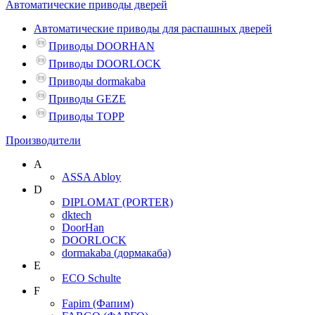
Автоматические приводы дверей
Автоматические приводы для распашных дверей
Приводы DOORHAN
Приводы DOORLOCK
Приводы dormakaba
Приводы GEZE
Приводы TOPP
Производители
A
ASSA Abloy
D
DIPLOMAT (PORTER)
dktech
DoorHan
DOORLOCK
dormakaba (дормакаба)
E
ECO Schulte
F
Fapim (Фапим)