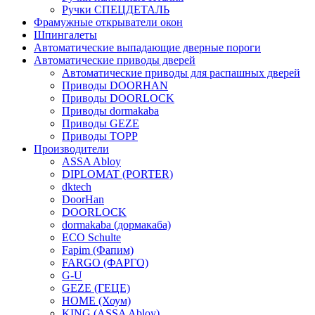
Ручки СПЕЦДЕТАЛЬ
Фрамужные открыватели окон
Шпингалеты
Автоматические выпадающие дверные пороги
Автоматические приводы дверей
Автоматические приводы для распашных дверей
Приводы DOORHAN
Приводы DOORLOCK
Приводы dormakaba
Приводы GEZE
Приводы TOPP
Производители
ASSA Abloy
DIPLOMAT (PORTER)
dktech
DoorHan
DOORLOCK
dormakaba (дормакаба)
ECO Schulte
Fapim (Фапим)
FARGO (ФАРГО)
G-U
GEZE (ГЕЦЕ)
HOME (Хоум)
KING (ASSA Abloy)