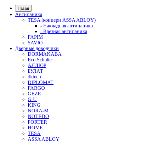
Назад
Антипаника
TESA (концерн ASSA ABLOY)
- Накладная антипаника
- Врезная антипаника
FAPIM
SAVIO
Дверные доводчики
DORMAKABA
Eco Schulte
АЛЛЮР
БУЛАТ
dktech
DIPLOMAT
FARGO
GEZE
G-U
KING
NORA-M
NOTEDO
PORTER
HOME
TESA
ASSA ABLOY