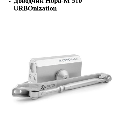
Доводчик Нора-М 510
URBOnization