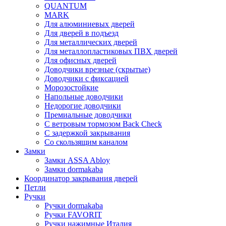
QUANTUM
MARK
Для алюминиевых дверей
Для дверей в подъезд
Для металлических дверей
Для металлопластиковых ПВХ дверей
Для офисных дверей
Доводчики врезные (скрытые)
Доводчики с фиксацией
Морозостойкие
Напольные доводчики
Недорогие доводчики
Премиальные доводчики
С ветровым тормозом Back Check
С задержкой закрывания
Со скользящим каналом
Замки
Замки ASSA Abloy
Замки dormakaba
Координатор закрывания дверей
Петли
Ручки
Ручки dormakaba
Ручки FAVORIT
Ручки нажимные Италия