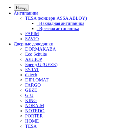
Назад
Антипаника
TESA (концерн ASSA ABLOY)
- Накладная антипаника
- Врезная антипаника
FAPIM
SAVIO
Дверные доводчики
DORMAKABA
Eco Schulte
АЛЛЮР
Бренд G (GEZE)
БУЛАТ
dktech
DIPLOMAT
FARGO
GEZE
G-U
KING
NORA-M
NOTEDO
PORTER
HOME
TESA