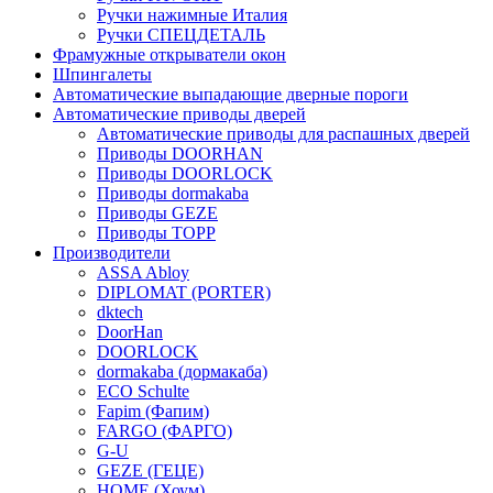
Ручки нажимные Италия
Ручки СПЕЦДЕТАЛЬ
Фрамужные открыватели окон
Шпингалеты
Автоматические выпадающие дверные пороги
Автоматические приводы дверей
Автоматические приводы для распашных дверей
Приводы DOORHAN
Приводы DOORLOCK
Приводы dormakaba
Приводы GEZE
Приводы TOPP
Производители
ASSA Abloy
DIPLOMAT (PORTER)
dktech
DoorHan
DOORLOCK
dormakaba (дормакаба)
ECO Schulte
Fapim (Фапим)
FARGO (ФАРГО)
G-U
GEZE (ГЕЦЕ)
HOME (Хоум)