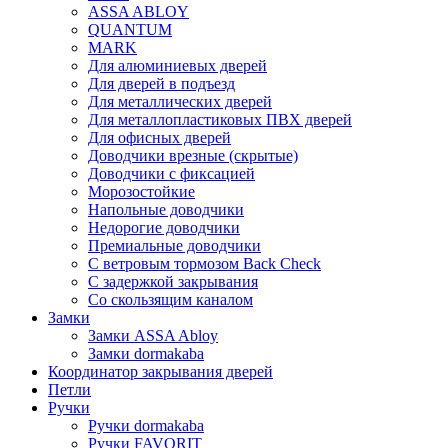
ASSA ABLOY
QUANTUM
MARK
Для алюминиевых дверей
Для дверей в подъезд
Для металлических дверей
Для металлопластиковых ПВХ дверей
Для офисных дверей
Доводчики врезные (скрытые)
Доводчики с фиксацией
Морозостойкие
Напольные доводчики
Недорогие доводчики
Премиальные доводчики
С ветровым тормозом Back Check
С задержкой закрывания
Со скользящим каналом
Замки
Замки ASSA Abloy
Замки dormakaba
Координатор закрывания дверей
Петли
Ручки
Ручки dormakaba
Ручки FAVORIT