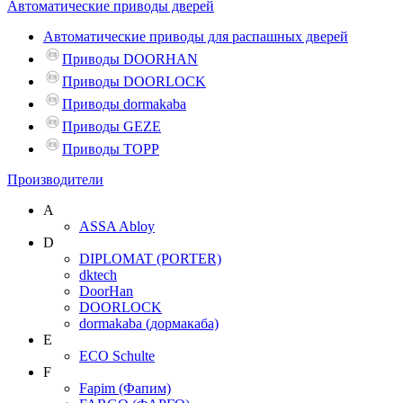
Автоматические приводы дверей
Автоматические приводы для распашных дверей
Приводы DOORHAN
Приводы DOORLOCK
Приводы dormakaba
Приводы GEZE
Приводы TOPP
Производители
A
ASSA Abloy
D
DIPLOMAT (PORTER)
dktech
DoorHan
DOORLOCK
dormakaba (дормакаба)
E
ECO Schulte
F
Fapim (Фапим)