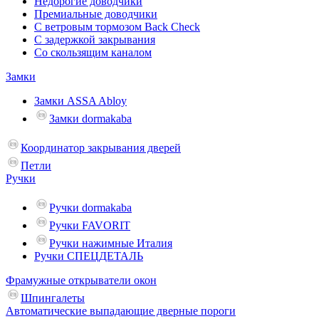
Недорогие доводчики
Премиальные доводчики
С ветровым тормозом Back Check
С задержкой закрывания
Со скользящим каналом
Замки
Замки ASSA Abloy
Замки dormakaba
Координатор закрывания дверей
Петли
Ручки
Ручки dormakaba
Ручки FAVORIT
Ручки нажимные Италия
Ручки СПЕЦДЕТАЛЬ
Фрамужные открыватели окон
Шпингалеты
Автоматические выпадающие дверные пороги