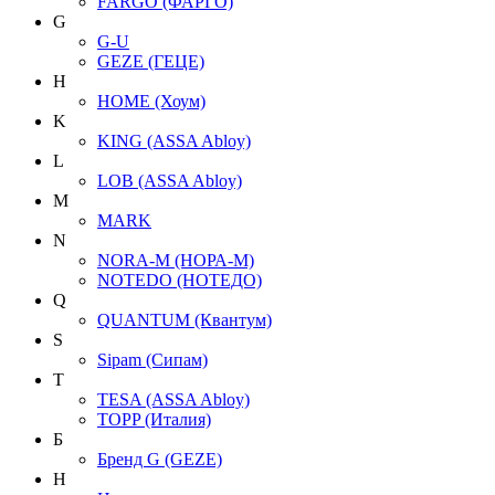
FARGO (ФАРГО)
G
G-U
GEZE (ГЕЦЕ)
H
HOME (Хоум)
K
KING (ASSA Abloy)
L
LOB (ASSA Abloy)
M
MARK
N
NORA-M (НОРА-М)
NOTEDO (НОТЕДО)
Q
QUANTUM (Квантум)
S
Sipam (Сипам)
T
TESA (ASSA Abloy)
TOPP (Италия)
Б
Бренд G (GEZE)
Н