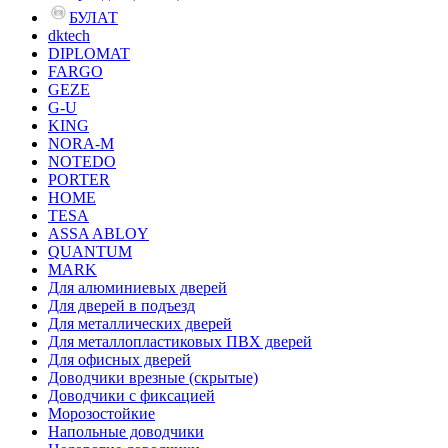
БУЛАТ
dktech
DIPLOMAT
FARGO
GEZE
G-U
KING
NORA-M
NOTEDO
PORTER
HOME
TESA
ASSA ABLOY
QUANTUM
MARK
Для алюминиевых дверей
Для дверей в подъезд
Для металлических дверей
Для металлопластиковых ПВХ дверей
Для офисных дверей
Доводчики врезные (скрытые)
Доводчики с фиксацией
Морозостойкие
Напольные доводчики