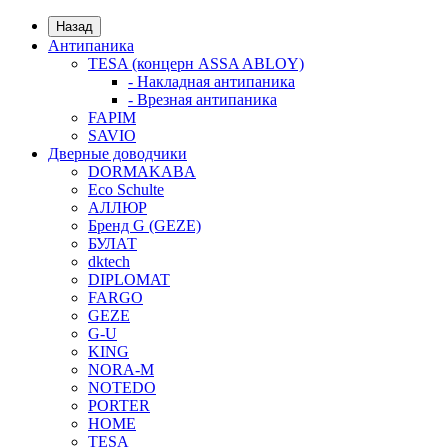
Назад
Антипаника
TESA (концерн ASSA ABLOY)
- Накладная антипаника
- Врезная антипаника
FAPIM
SAVIO
Дверные доводчики
DORMAKABA
Eco Schulte
АЛЛЮР
Бренд G (GEZE)
БУЛАТ
dktech
DIPLOMAT
FARGO
GEZE
G-U
KING
NORA-M
NOTEDO
PORTER
HOME
TESA