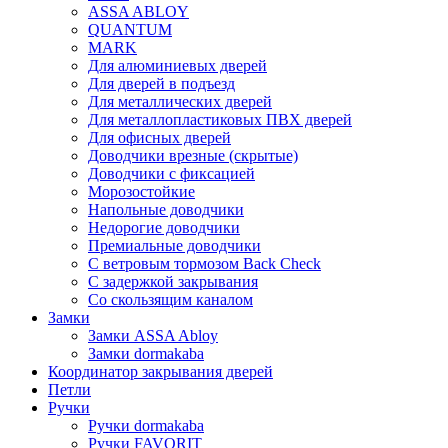
ASSA ABLOY
QUANTUM
MARK
Для алюминиевых дверей
Для дверей в подъезд
Для металлических дверей
Для металлопластиковых ПВХ дверей
Для офисных дверей
Доводчики врезные (скрытые)
Доводчики с фиксацией
Морозостойкие
Напольные доводчики
Недорогие доводчики
Премиальные доводчики
С ветровым тормозом Back Check
С задержкой закрывания
Со скользящим каналом
Замки
Замки ASSA Abloy
Замки dormakaba
Координатор закрывания дверей
Петли
Ручки
Ручки dormakaba
Ручки FAVORIT