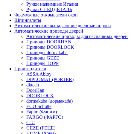
Ручки нажимные Италия
Ручки СПЕЦДЕТАЛЬ
Фрамужные открыватели окон
Шпингалеты
Автоматические выпадающие дверные пороги
Автоматические приводы дверей
Автоматические приводы для распашных дверей
Приводы DOORHAN
Приводы DOORLOCK
Приводы dormakaba
Приводы GEZE
Приводы TOPP
Производители
ASSA Abloy
DIPLOMAT (PORTER)
dktech
DoorHan
DOORLOCK
dormakaba (дормакаба)
ECO Schulte
Fapim (Фапим)
FARGO (ФАРГО)
G-U
GEZE (ГЕЦЕ)
HOME (Хоум)