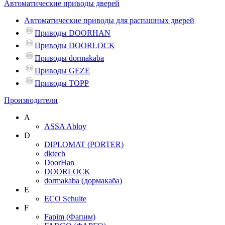
Автоматические приводы дверей
Автоматические приводы для распашных дверей
Приводы DOORHAN
Приводы DOORLOCK
Приводы dormakaba
Приводы GEZE
Приводы TOPP
Производители
A
ASSA Abloy
D
DIPLOMAT (PORTER)
dktech
DoorHan
DOORLOCK
dormakaba (дормакаба)
E
ECO Schulte
F
Fapim (Фапим)