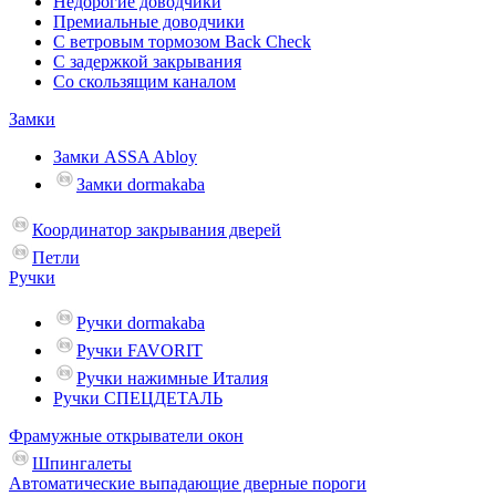
Недорогие доводчики
Премиальные доводчики
С ветровым тормозом Back Check
С задержкой закрывания
Со скользящим каналом
Замки
Замки ASSA Abloy
Замки dormakaba
Координатор закрывания дверей
Петли
Ручки
Ручки dormakaba
Ручки FAVORIT
Ручки нажимные Италия
Ручки СПЕЦДЕТАЛЬ
Фрамужные открыватели окон
Шпингалеты
Автоматические выпадающие дверные пороги