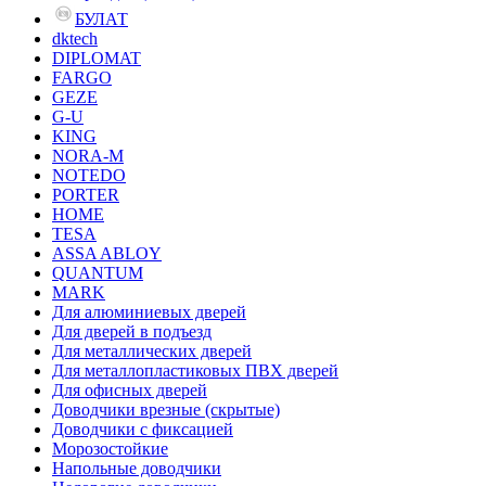
БУЛАТ
dktech
DIPLOMAT
FARGO
GEZE
G-U
KING
NORA-M
NOTEDO
PORTER
HOME
TESA
ASSA ABLOY
QUANTUM
MARK
Для алюминиевых дверей
Для дверей в подъезд
Для металлических дверей
Для металлопластиковых ПВХ дверей
Для офисных дверей
Доводчики врезные (скрытые)
Доводчики с фиксацией
Морозостойкие
Напольные доводчики