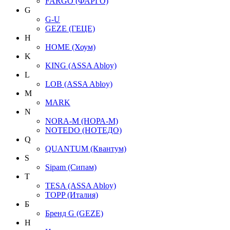
FARGO (ФАРГО)
G
G-U
GEZE (ГЕЦЕ)
H
HOME (Хоум)
K
KING (ASSA Abloy)
L
LOB (ASSA Abloy)
M
MARK
N
NORA-M (НОРА-М)
NOTEDO (НОТЕДО)
Q
QUANTUM (Квантум)
S
Sipam (Сипам)
T
TESA (ASSA Abloy)
TOPP (Италия)
Б
Бренд G (GEZE)
Н