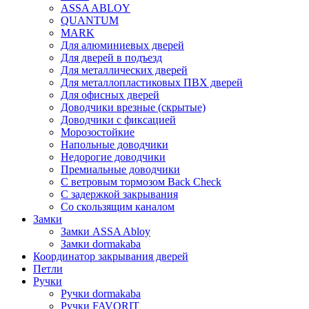
ASSA ABLOY
QUANTUM
MARK
Для алюминиевых дверей
Для дверей в подъезд
Для металлических дверей
Для металлопластиковых ПВХ дверей
Для офисных дверей
Доводчики врезные (скрытые)
Доводчики с фиксацией
Морозостойкие
Напольные доводчики
Недорогие доводчики
Премиальные доводчики
С ветровым тормозом Back Check
С задержкой закрывания
Со скользящим каналом
Замки
Замки ASSA Abloy
Замки dormakaba
Координатор закрывания дверей
Петли
Ручки
Ручки dormakaba
Ручки FAVORIT