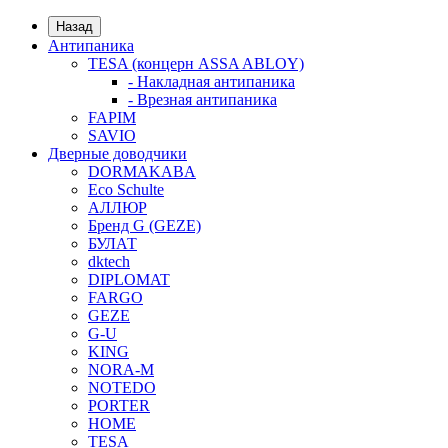
Назад
Антипаника
TESA (концерн ASSA ABLOY)
- Накладная антипаника
- Врезная антипаника
FAPIM
SAVIO
Дверные доводчики
DORMAKABA
Eco Schulte
АЛЛЮР
Бренд G (GEZE)
БУЛАТ
dktech
DIPLOMAT
FARGO
GEZE
G-U
KING
NORA-M
NOTEDO
PORTER
HOME
TESA