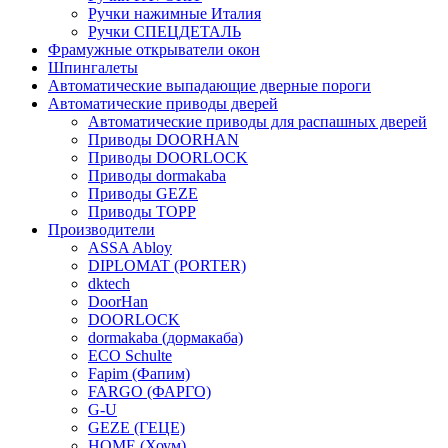
Ручки нажимные Италия
Ручки СПЕЦДЕТАЛЬ
Фрамужные открыватели окон
Шпингалеты
Автоматические выпадающие дверные пороги
Автоматические приводы дверей
Автоматические приводы для распашных дверей
Приводы DOORHAN
Приводы DOORLOCK
Приводы dormakaba
Приводы GEZE
Приводы TOPP
Производители
ASSA Abloy
DIPLOMAT (PORTER)
dktech
DoorHan
DOORLOCK
dormakaba (дормакаба)
ECO Schulte
Fapim (Фапим)
FARGO (ФАРГО)
G-U
GEZE (ГЕЦЕ)
HOME (Хоум)