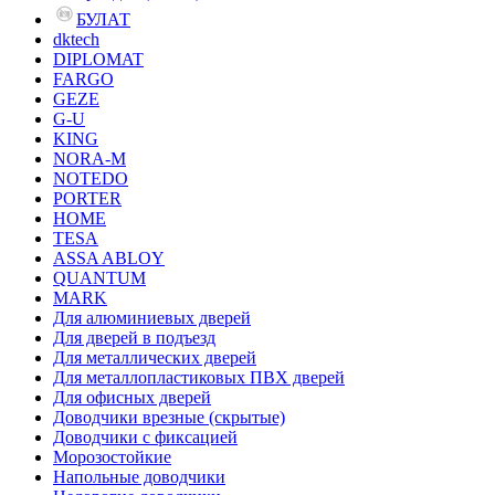
БУЛАТ
dktech
DIPLOMAT
FARGO
GEZE
G-U
KING
NORA-M
NOTEDO
PORTER
HOME
TESA
ASSA ABLOY
QUANTUM
MARK
Для алюминиевых дверей
Для дверей в подъезд
Для металлических дверей
Для металлопластиковых ПВХ дверей
Для офисных дверей
Доводчики врезные (скрытые)
Доводчики с фиксацией
Морозостойкие
Напольные доводчики