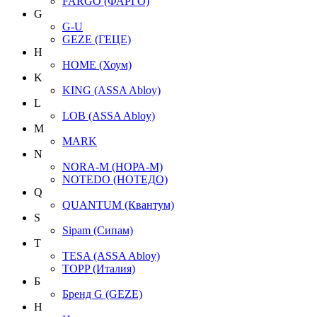
FARGO (ФАРГО)
G
G-U
GEZE (ГЕЦЕ)
H
HOME (Хоум)
K
KING (ASSA Abloy)
L
LOB (ASSA Abloy)
M
MARK
N
NORA-M (НОРА-М)
NOTEDO (НОТЕДО)
Q
QUANTUM (Квантум)
S
Sipam (Сипам)
T
TESA (ASSA Abloy)
TOPP (Италия)
Б
Бренд G (GEZE)
Н