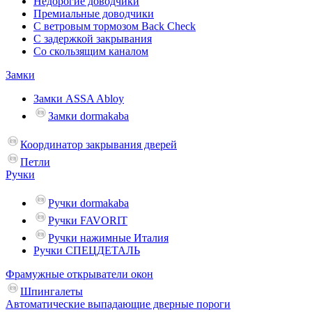
Недорогие доводчики
Премиальные доводчики
С ветровым тормозом Back Check
С задержкой закрывания
Со скользящим каналом
Замки
Замки ASSA Abloy
Замки dormakaba
Координатор закрывания дверей
Петли
Ручки
Ручки dormakaba
Ручки FAVORIT
Ручки нажимные Италия
Ручки СПЕЦДЕТАЛЬ
Фрамужные открыватели окон
Шпингалеты
Автоматические выпадающие дверные пороги