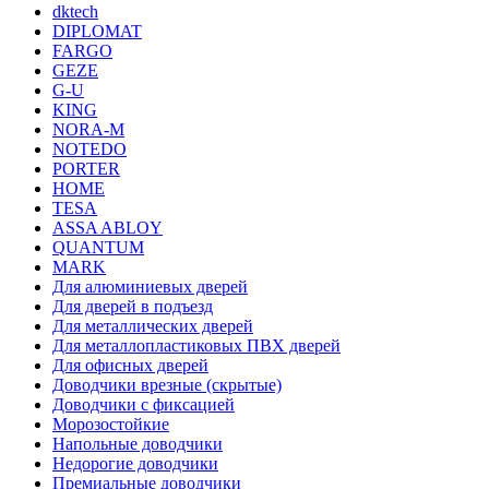
dktech
DIPLOMAT
FARGO
GEZE
G-U
KING
NORA-M
NOTEDO
PORTER
HOME
TESA
ASSA ABLOY
QUANTUM
MARK
Для алюминиевых дверей
Для дверей в подъезд
Для металлических дверей
Для металлопластиковых ПВХ дверей
Для офисных дверей
Доводчики врезные (скрытые)
Доводчики с фиксацией
Морозостойкие
Напольные доводчики
Недорогие доводчики
Премиальные доводчики