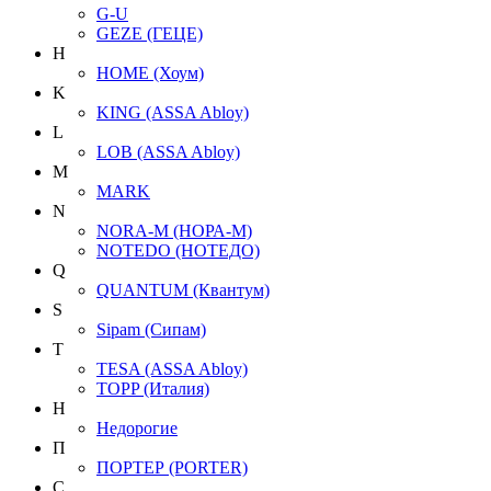
G-U
GEZE (ГЕЦЕ)
H
HOME (Хоум)
K
KING (ASSA Abloy)
L
LOB (ASSA Abloy)
M
MARK
N
NORA-M (НОРА-М)
NOTEDO (НОТЕДО)
Q
QUANTUM (Квантум)
S
Sipam (Сипам)
T
TESA (ASSA Abloy)
TOPP (Италия)
Н
Недорогие
П
ПОРТЕР (PORTER)
С