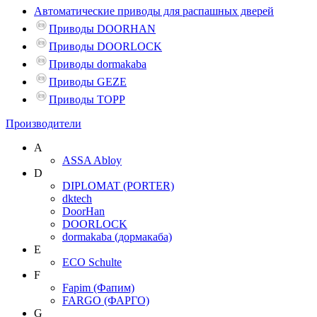
Автоматические приводы для распашных дверей
Приводы DOORHAN
Приводы DOORLOCK
Приводы dormakaba
Приводы GEZE
Приводы TOPP
Производители
A
ASSA Abloy
D
DIPLOMAT (PORTER)
dktech
DoorHan
DOORLOCK
dormakaba (дормакаба)
E
ECO Schulte
F
Fapim (Фапим)
FARGO (ФАРГО)
G