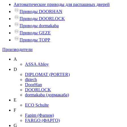
Автоматические приводы для распашных дверей
Приводы DOORHAN
Приводы DOORLOCK
Приводы dormakaba
Приводы GEZE
Приводы TOPP
Производители
A
ASSA Abloy
D
DIPLOMAT (PORTER)
dktech
DoorHan
DOORLOCK
dormakaba (дормакаба)
E
ECO Schulte
F
Fapim (Фапим)
FARGO (ФАРГО)
G