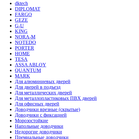
dktech
DIPLOMAT
FARGO
GEZE
G-U
KING
NORA-M
NOTEDO
PORTER
HOME
TESA
ASSA ABLOY
QUANTUM
MARK
Для алюминиевых дверей
Для дверей в подъезд
Для металлических дверей
Для металлопластиковых ПВХ дверей
Для офисных дверей
Доводчики врезные (скрытые)
Доводчики с фиксацией
Морозостойкие
Напольные доводчики
Недорогие доводчики
Премиальные доводчики