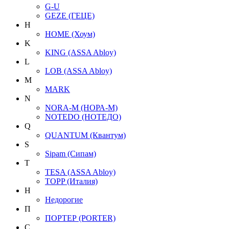
G-U
GEZE (ГЕЦЕ)
H
HOME (Хоум)
K
KING (ASSA Abloy)
L
LOB (ASSA Abloy)
M
MARK
N
NORA-M (НОРА-М)
NOTEDO (НОТЕДО)
Q
QUANTUM (Квантум)
S
Sipam (Сипам)
T
TESA (ASSA Abloy)
TOPP (Италия)
Н
Недорогие
П
ПОРТЕР (PORTER)
С