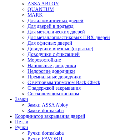
ASSA ABLOY
QUANTUM
MARK
Для алюминиевых дверей
Для дверей в подъезд
Для металлических дверей
Для металлопластиковых ПВХ дверей
Для офисных дверей
Доводчики врезные (скрытые)
Доводчики с фиксацией
Морозостойкие
Напольные доводчики
Недорогие доводчики
Премиальные доводчики
С ветровым тормозом Back Check
С задержкой закрывания
Со скользящим каналом
Замки
Замки ASSA Abloy
Замки dormakaba
Координатор закрывания дверей
Петли
Ручки
Ручки dormakaba
Ручки FAVORIT