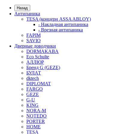
Назад
Антипаника
TESA (концерн ASSA ABLOY)
- Накладная антипаника
- Врезная антипаника
FAPIM
SAVIO
Дверные доводчики
DORMAKABA
Eco Schulte
АЛЛЮР
Бренд G (GEZE)
БУЛАТ
dktech
DIPLOMAT
FARGO
GEZE
G-U
KING
NORA-M
NOTEDO
PORTER
HOME
TESA