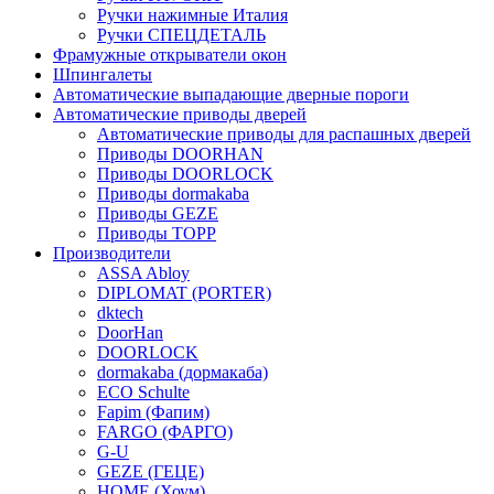
Ручки нажимные Италия
Ручки СПЕЦДЕТАЛЬ
Фрамужные открыватели окон
Шпингалеты
Автоматические выпадающие дверные пороги
Автоматические приводы дверей
Автоматические приводы для распашных дверей
Приводы DOORHAN
Приводы DOORLOCK
Приводы dormakaba
Приводы GEZE
Приводы TOPP
Производители
ASSA Abloy
DIPLOMAT (PORTER)
dktech
DoorHan
DOORLOCK
dormakaba (дормакаба)
ECO Schulte
Fapim (Фапим)
FARGO (ФАРГО)
G-U
GEZE (ГЕЦЕ)
HOME (Хоум)