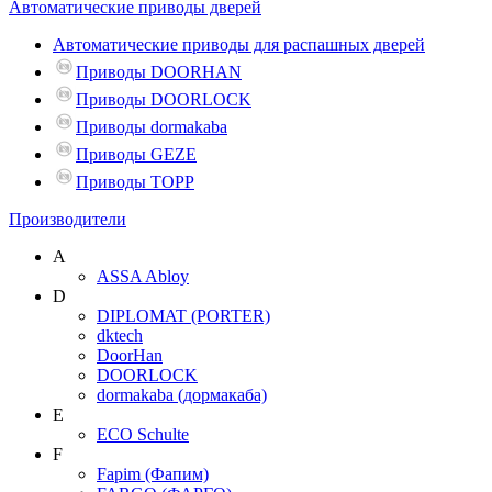
Автоматические приводы дверей
Автоматические приводы для распашных дверей
Приводы DOORHAN
Приводы DOORLOCK
Приводы dormakaba
Приводы GEZE
Приводы TOPP
Производители
A
ASSA Abloy
D
DIPLOMAT (PORTER)
dktech
DoorHan
DOORLOCK
dormakaba (дормакаба)
E
ECO Schulte
F
Fapim (Фапим)