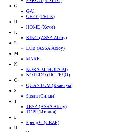
FARGO (ФАРГО)
G
G-U
GEZE (ГЕЦЕ)
H
HOME (Хоум)
K
KING (ASSA Abloy)
L
LOB (ASSA Abloy)
M
MARK
N
NORA-M (НОРА-М)
NOTEDO (НОТЕДО)
Q
QUANTUM (Квантум)
S
Sipam (Сипам)
T
TESA (ASSA Abloy)
TOPP (Италия)
Б
Бренд G (GEZE)
Н