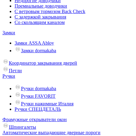
Недорогие доводчики
Премиальные доводчики
С ветровым тормозом Back Check
С задержкой закрывания
Со скользящим каналом
Замки
Замки ASSA Abloy
Замки dormakaba
Координатор закрывания дверей
Петли
Ручки
Ручки dormakaba
Ручки FAVORIT
Ручки нажимные Италия
Ручки СПЕЦДЕТАЛЬ
Фрамужные открыватели окон
Шпингалеты
Автоматические выпадающие дверные пороги