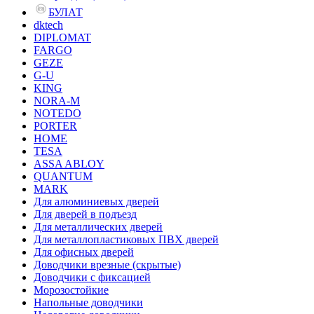
БУЛАТ
dktech
DIPLOMAT
FARGO
GEZE
G-U
KING
NORA-M
NOTEDO
PORTER
HOME
TESA
ASSA ABLOY
QUANTUM
MARK
Для алюминиевых дверей
Для дверей в подъезд
Для металлических дверей
Для металлопластиковых ПВХ дверей
Для офисных дверей
Доводчики врезные (скрытые)
Доводчики с фиксацией
Морозостойкие
Напольные доводчики