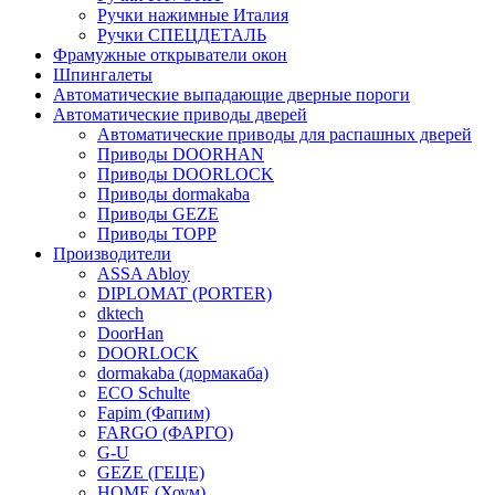
Ручки нажимные Италия
Ручки СПЕЦДЕТАЛЬ
Фрамужные открыватели окон
Шпингалеты
Автоматические выпадающие дверные пороги
Автоматические приводы дверей
Автоматические приводы для распашных дверей
Приводы DOORHAN
Приводы DOORLOCK
Приводы dormakaba
Приводы GEZE
Приводы TOPP
Производители
ASSA Abloy
DIPLOMAT (PORTER)
dktech
DoorHan
DOORLOCK
dormakaba (дормакаба)
ECO Schulte
Fapim (Фапим)
FARGO (ФАРГО)
G-U
GEZE (ГЕЦЕ)
HOME (Хоум)