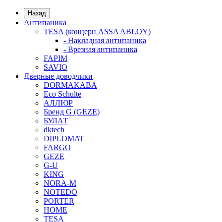
Назад
Антипаника
TESA (концерн ASSA ABLOY)
- Накладная антипаника
- Врезная антипаника
FAPIM
SAVIO
Дверные доводчики
DORMAKABA
Eco Schulte
АЛЛЮР
Бренд G (GEZE)
БУЛАТ
dktech
DIPLOMAT
FARGO
GEZE
G-U
KING
NORA-M
NOTEDO
PORTER
HOME
TESA