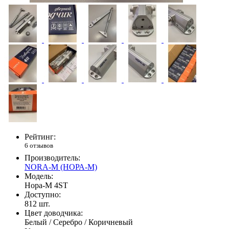
Рейтинг:
6 отзывов
Производитель:
NORA-M (НОРА-М)
Модель:
Нора-М 4ST
Доступно:
812
шт.
Цвет доводчика:
Белый / Серебро / Коричневый