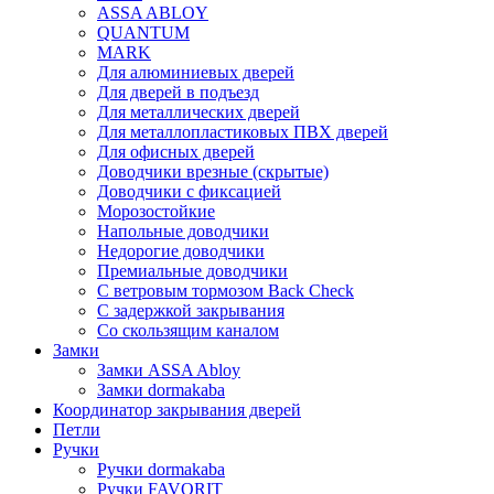
ASSA ABLOY
QUANTUM
MARK
Для алюминиевых дверей
Для дверей в подъезд
Для металлических дверей
Для металлопластиковых ПВХ дверей
Для офисных дверей
Доводчики врезные (скрытые)
Доводчики с фиксацией
Морозостойкие
Напольные доводчики
Недорогие доводчики
Премиальные доводчики
С ветровым тормозом Back Check
С задержкой закрывания
Со скользящим каналом
Замки
Замки ASSA Abloy
Замки dormakaba
Координатор закрывания дверей
Петли
Ручки
Ручки dormakaba
Ручки FAVORIT