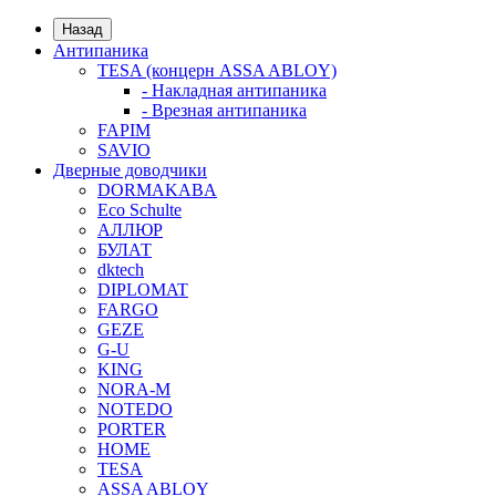
Назад
Антипаника
TESA (концерн ASSA ABLOY)
- Накладная антипаника
- Врезная антипаника
FAPIM
SAVIO
Дверные доводчики
DORMAKABA
Eco Schulte
АЛЛЮР
БУЛАТ
dktech
DIPLOMAT
FARGO
GEZE
G-U
KING
NORA-M
NOTEDO
PORTER
HOME
TESA
ASSA ABLOY