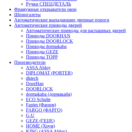
Ручки СПЕЦДЕТАЛЬ
Фрамужные открыватели окон
Шпингалеты
Автоматические выпадающие дверные пороги
Автоматические приводы дверей
Автоматические приводы для распашных дверей
Приводы DOORHAN
Приводы DOORLOCK
Приводы dormakaba
Приводы GEZE
Приводы TOPP
Производители
ASSA Abloy
DIPLOMAT (PORTER)
dktech
DoorHan
DOORLOCK
dormakaba (дормакаба)
ECO Schulte
Fapim (Фапим)
FARGO (ФАРГО)
G-U
GEZE (ГЕЦЕ)
HOME (Хоум)
KING (ASSA Abloy)