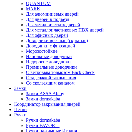
QUANTUM
MARK
Для алюминиевых дверей
Для дверей в подъезд
Для металлических дверей
Для металлопластиковых ПВХ дверей
Для офисных дверей
Доводчики врезные (скрытые)
Доводчики с фиксацией
Морозостойкие
Напольные доводчики
Недорогие доводчики
Премиальные доводчики
С ветровым тормозом Back Check
С задержкой закрывания
Со скользящим каналом
Замки
Замки ASSA Abloy
Замки dormakaba
Координатор закрывания дверей
Петли
Ручки
Ручки dormakaba
Ручки FAVORIT
Ручки нажимные Италия