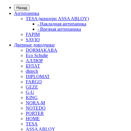
Назад
Антипаника
TESA (концерн ASSA ABLOY)
- Накладная антипаника
- Врезная антипаника
FAPIM
SAVIO
Дверные доводчики
DORMAKABA
Eco Schulte
АЛЛЮР
БУЛАТ
dktech
DIPLOMAT
FARGO
GEZE
G-U
KING
NORA-M
NOTEDO
PORTER
HOME
TESA
ASSA ABLOY