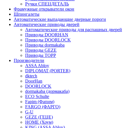
Ручки СПЕЦДЕТАЛЬ
Фрамужные открыватели окон
Шпингалеты
Автоматические выпадающие дверные пороги
Автоматические приводы дверей
Автоматические приводы для распашных дверей
Приводы DOORHAN
Приводы DOORLOCK
Приводы dormakaba
Приводы GEZE
Приводы TOPP
Производители
ASSA Abloy
DIPLOMAT (PORTER)
dktech
DoorHan
DOORLOCK
dormakaba (дормакаба)
ECO Schulte
Fapim (Фапим)
FARGO (ФАРГО)
G-U
GEZE (ГЕЦЕ)
HOME (Хоум)
KING (ASSA Abloy)