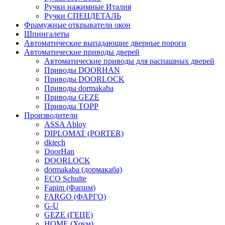
Ручки нажимные Италия
Ручки СПЕЦДЕТАЛЬ
Фрамужные открыватели окон
Шпингалеты
Автоматические выпадающие дверные пороги
Автоматические приводы дверей
Автоматические приводы для распашных дверей
Приводы DOORHAN
Приводы DOORLOCK
Приводы dormakaba
Приводы GEZE
Приводы TOPP
Производители
ASSA Abloy
DIPLOMAT (PORTER)
dktech
DoorHan
DOORLOCK
dormakaba (дормакаба)
ECO Schulte
Fapim (Фапим)
FARGO (ФАРГО)
G-U
GEZE (ГЕЦЕ)
HOME (Хоум)