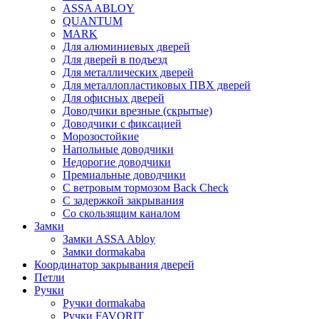
ASSA ABLOY
QUANTUM
MARK
Для алюминиевых дверей
Для дверей в подъезд
Для металлических дверей
Для металлопластиковых ПВХ дверей
Для офисных дверей
Доводчики врезные (скрытые)
Доводчики с фиксацией
Морозостойкие
Напольные доводчики
Недорогие доводчики
Премиальные доводчики
С ветровым тормозом Back Check
С задержкой закрывания
Со скользящим каналом
Замки
Замки ASSA Abloy
Замки dormakaba
Координатор закрывания дверей
Петли
Ручки
Ручки dormakaba
Ручки FAVORIT