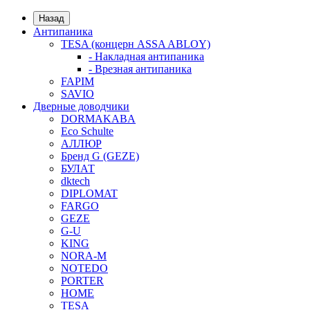
Назад
Антипаника
TESA (концерн ASSA ABLOY)
- Накладная антипаника
- Врезная антипаника
FAPIM
SAVIO
Дверные доводчики
DORMAKABA
Eco Schulte
АЛЛЮР
Бренд G (GEZE)
БУЛАТ
dktech
DIPLOMAT
FARGO
GEZE
G-U
KING
NORA-M
NOTEDO
PORTER
HOME
TESA