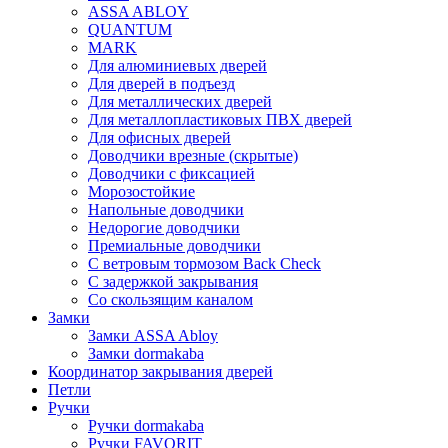
ASSA ABLOY
QUANTUM
MARK
Для алюминиевых дверей
Для дверей в подъезд
Для металлических дверей
Для металлопластиковых ПВХ дверей
Для офисных дверей
Доводчики врезные (скрытые)
Доводчики с фиксацией
Морозостойкие
Напольные доводчики
Недорогие доводчики
Премиальные доводчики
С ветровым тормозом Back Check
С задержкой закрывания
Со скользящим каналом
Замки
Замки ASSA Abloy
Замки dormakaba
Координатор закрывания дверей
Петли
Ручки
Ручки dormakaba
Ручки FAVORIT