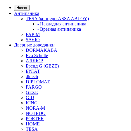
Назад
Антипаника
TESA (концерн ASSA ABLOY)
- Накладная антипаника
- Врезная антипаника
FAPIM
SAVIO
Дверные доводчики
DORMAKABA
Eco Schulte
АЛЛЮР
Бренд G (GEZE)
БУЛАТ
dktech
DIPLOMAT
FARGO
GEZE
G-U
KING
NORA-M
NOTEDO
PORTER
HOME
TESA