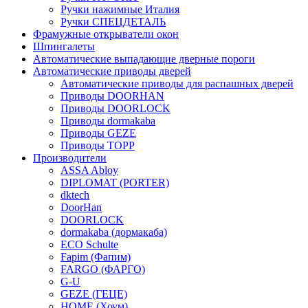
Ручки нажимные Италия
Ручки СПЕЦДЕТАЛЬ
Фрамужные открыватели окон
Шпингалеты
Автоматические выпадающие дверные пороги
Автоматические приводы дверей
Автоматические приводы для распашных дверей
Приводы DOORHAN
Приводы DOORLOCK
Приводы dormakaba
Приводы GEZE
Приводы TOPP
Производители
ASSA Abloy
DIPLOMAT (PORTER)
dktech
DoorHan
DOORLOCK
dormakaba (дормакаба)
ECO Schulte
Fapim (Фапим)
FARGO (ФАРГО)
G-U
GEZE (ГЕЦЕ)
HOME (Хоум)