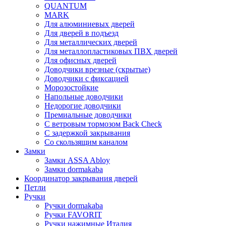
QUANTUM
MARK
Для алюминиевых дверей
Для дверей в подъезд
Для металлических дверей
Для металлопластиковых ПВХ дверей
Для офисных дверей
Доводчики врезные (скрытые)
Доводчики с фиксацией
Морозостойкие
Напольные доводчики
Недорогие доводчики
Премиальные доводчики
С ветровым тормозом Back Check
С задержкой закрывания
Со скользящим каналом
Замки
Замки ASSA Abloy
Замки dormakaba
Координатор закрывания дверей
Петли
Ручки
Ручки dormakaba
Ручки FAVORIT
Ручки нажимные Италия