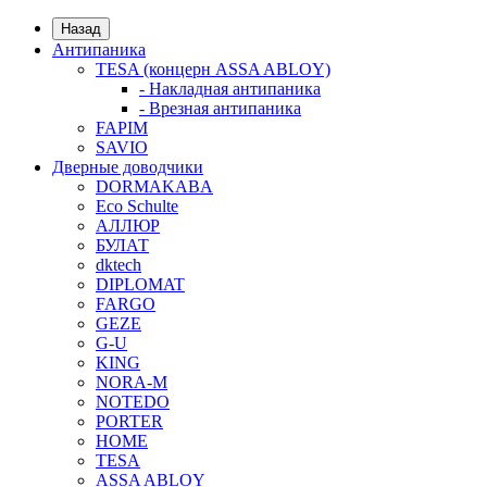
Назад
Антипаника
TESA (концерн ASSA ABLOY)
- Накладная антипаника
- Врезная антипаника
FAPIM
SAVIO
Дверные доводчики
DORMAKABA
Eco Schulte
АЛЛЮР
БУЛАТ
dktech
DIPLOMAT
FARGO
GEZE
G-U
KING
NORA-M
NOTEDO
PORTER
HOME
TESA
ASSA ABLOY