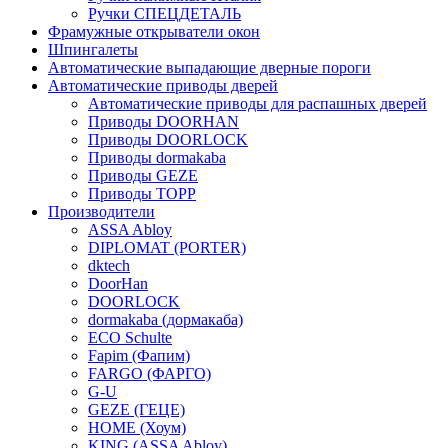
Ручки СПЕЦДЕТАЛЬ
Фрамужные открыватели окон
Шпингалеты
Автоматические выпадающие дверные пороги
Автоматические приводы дверей
Автоматические приводы для распашных дверей
Приводы DOORHAN
Приводы DOORLOCK
Приводы dormakaba
Приводы GEZE
Приводы TOPP
Производители
ASSA Abloy
DIPLOMAT (PORTER)
dktech
DoorHan
DOORLOCK
dormakaba (дормакаба)
ECO Schulte
Fapim (Фапим)
FARGO (ФАРГО)
G-U
GEZE (ГЕЦЕ)
HOME (Хоум)
KING (ASSA Abloy)