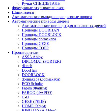
Ручки СПЕЦДЕТАЛЬ
Фрамужные открыватели окон
Шпингалеты
Автоматические выпадающие дверные пороги
Автоматические приводы дверей
Автоматические приводы для распашных дверей
Приводы DOORHAN
Приводы DOORLOCK
Приводы dormakaba
Приводы GEZE
Приводы TOPP
Производители
ASSA Abloy
DIPLOMAT (PORTER)
dktech
DoorHan
DOORLOCK
dormakaba (дормакаба)
ECO Schulte
Fapim (Фапим)
FARGO (ФАРГО)
G-U
GEZE (ГЕЦЕ)
HOME (Хоум)
KING (ASSA Abloy)