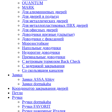
QUANTUM
MARK
Для алюминиевых дверей
Для дверей в подъезд
Для металлических дверей
Для металлопластиковых ПВХ дверей
Для офисных дверей
Доводчики врезные (скрытые)
Доводчики с фиксацией
Морозостойкие
Напольные доводчики
Недорогие доводчики
Премиальные доводчики
С ветровым тормозом Back Check
С задержкой закрывания
Со скользящим каналом
Замки
Замки ASSA Abloy
Замки dormakaba
Координатор закрывания дверей
Петли
Ручки
Ручки dormakaba
Ручки FAVORIT
Ручки нажимные Италия