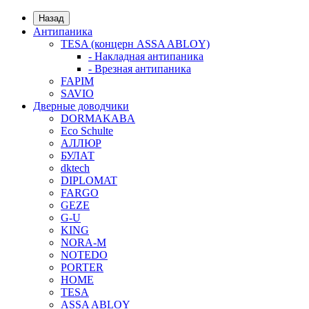
Назад
Антипаника
TESA (концерн ASSA ABLOY)
- Накладная антипаника
- Врезная антипаника
FAPIM
SAVIO
Дверные доводчики
DORMAKABA
Eco Schulte
АЛЛЮР
БУЛАТ
dktech
DIPLOMAT
FARGO
GEZE
G-U
KING
NORA-M
NOTEDO
PORTER
HOME
TESA
ASSA ABLOY