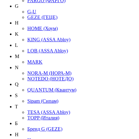
FARGO (ФАРГО)
G
G-U
GEZE (ГЕЦЕ)
H
HOME (Хоум)
K
KING (ASSA Abloy)
L
LOB (ASSA Abloy)
M
MARK
N
NORA-M (НОРА-М)
NOTEDO (НОТЕДО)
Q
QUANTUM (Квантум)
S
Sipam (Сипам)
T
TESA (ASSA Abloy)
TOPP (Италия)
Б
Бренд G (GEZE)
Н