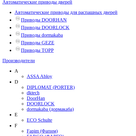
Автоматические приводы дверей
Автоматические приводы для распашных дверей
Приводы DOORHAN
Приводы DOORLOCK
Приводы dormakaba
Приводы GEZE
Приводы TOPP
Производители
A
ASSA Abloy
D
DIPLOMAT (PORTER)
dktech
DoorHan
DOORLOCK
dormakaba (дормакаба)
E
ECO Schulte
F
Fapim (Фапим)