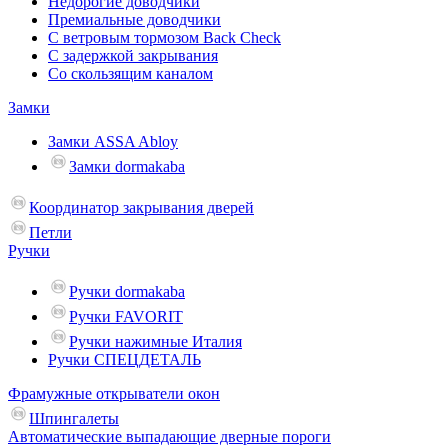
Недорогие доводчики
Премиальные доводчики
С ветровым тормозом Back Check
С задержкой закрывания
Со скользящим каналом
Замки
Замки ASSA Abloy
Замки dormakaba
Координатор закрывания дверей
Петли
Ручки
Ручки dormakaba
Ручки FAVORIT
Ручки нажимные Италия
Ручки СПЕЦДЕТАЛЬ
Фрамужные открыватели окон
Шпингалеты
Автоматические выпадающие дверные пороги