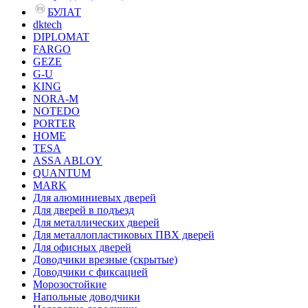
БУЛАТ
dktech
DIPLOMAT
FARGO
GEZE
G-U
KING
NORA-M
NOTEDO
PORTER
HOME
TESA
ASSA ABLOY
QUANTUM
MARK
Для алюминиевых дверей
Для дверей в подъезд
Для металлических дверей
Для металлопластиковых ПВХ дверей
Для офисных дверей
Доводчики врезные (скрытые)
Доводчики с фиксацией
Морозостойкие
Напольные доводчики