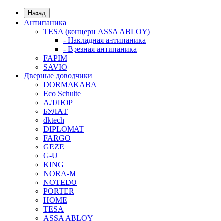
Назад
Антипаника
TESA (концерн ASSA ABLOY)
- Накладная антипаника
- Врезная антипаника
FAPIM
SAVIO
Дверные доводчики
DORMAKABA
Eco Schulte
АЛЛЮР
БУЛАТ
dktech
DIPLOMAT
FARGO
GEZE
G-U
KING
NORA-M
NOTEDO
PORTER
HOME
TESA
ASSA ABLOY