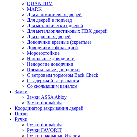
QUANTUM
MARK
Для алюминиевых дверей
Для дверей в подъезд
Для металлических дверей
Для металлопластиковых ПВХ дверей
Для офисных дверей
Доводчики врезные (скрытые)
Доводчики с фиксацией
Морозостойкие
Напольные доводчики
Недорогие доводчики
Премиальные доводчики
С ветровым тормозом Back Check
С задержкой закрывания
Со скользящим каналом
Замки
Замки ASSA Abloy
Замки dormakaba
Координатор закрывания дверей
Петли
Ручки
Ручки dormakaba
Ручки FAVORIT
Ручки нажимные Италия