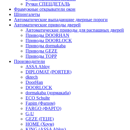
Ручки СПЕЦДЕТАЛЬ
Фрамужные открыватели окон
Шпингалеты
Автоматические выпадающие дверные пороги
Автоматические приводы дверей
Автоматические приводы для распашных дверей
Приводы DOORHAN
Приводы DOORLOCK
Приводы dormakaba
Приводы GEZE
Приводы TOPP
Производители
ASSA Abloy
DIPLOMAT (PORTER)
dktech
DoorHan
DOORLOCK
dormakaba (дормакаба)
ECO Schulte
Fapim (Фапим)
FARGO (ФАРГО)
G-U
GEZE (ГЕЦЕ)
HOME (Хоум)
KING (ASSA Abloy)